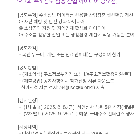
「제7회 주소정보 활용 산업 아이디어 공모전」
[공모주제] 주소정보 데이터를 활용한 산업창출·생활환경 개선
① 재난 예방 및 안전 강화 아이디어
② 소상공인 지원 및 지역경제 활성화 아이디어
③ 주소를 활용한 산업 또는 생활환경 개선에 적용 가능한 분
[공모자격]
- 국민 누구나, 개인 또는 팀(5인이내)을 구성하여 참가
[공모방법]
- (제출양식) 주소정보누리집 또는 LX주소정보활용지원센터
- (제출방법) 공지사항에서 참가신청 서류 다운로드
참가신청 서류 전자우편(juso@lx.or.kr) 제출
[심사일정]
- (1차 발표) 2025. 8. 8.(금), 서면심사 상위 5편 선정(개별
- (2차 발표) 2025. 9. 25.(목) 예정, 국내주소 컨퍼런스 행
[시상내역]
- 대상1(명,팀) 행정안전부장관상 상금 200만 원