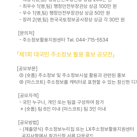
- 최우수 1(명,팀) 행정안전부장관상 상금 100만 원
- 우수 1(명,팀) 행정안전부장관상 상금 50만 원
- 장려 2(명,팀) 한국국토정보공사장상 상금 각 30만 원
[문의처]
- 주소정보활용지원센터 Tel. 044-715-5534
「제1회 대국민 주소정보 활용 홍보 공모전」
[공모부문]
① (숏폼) 주소정보 및 주소정보시설 활용과 관련된 홍보
② (마스코트) 주소정보를 캐릭터로 표현할 수 있는 참신한 디
[공모자격]
- 국민 누구나, 개인 또는 팀을 구성하여 참가
※ (숏폼) 팀 6인 이내 (마스코트) 팀 3인 이내
[공모방법]
- (제출양식) 주소정보누리집 또는 LX주소정보활용지원센터
공지사항에서 참가신청 서류 다운로드