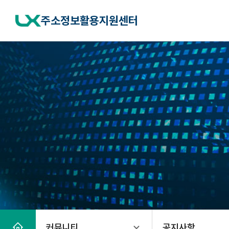
반
복
주소정보활용지원센터
영
역
건
너
뛰
기
홈
커뮤니티
공지사항