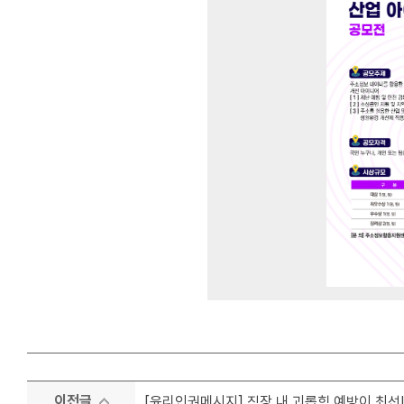
이전글
[윤리인권메시지] 직장 내 괴롭힘 예방이 최선!