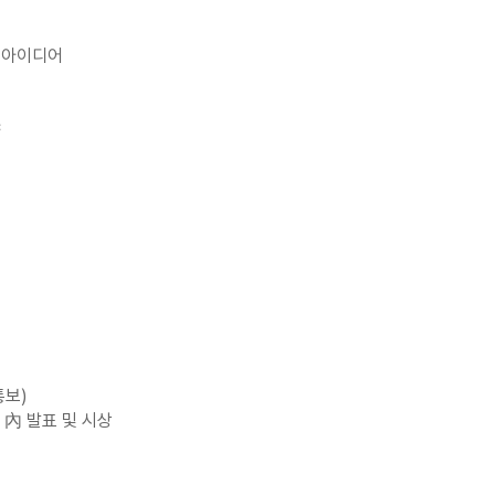
 아이디어
야
통보)
사 內 발표 및 시상