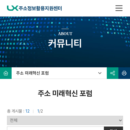
반
복
전
주소정보활용지원센터
영
체
역
메
건
뉴
너
뛰
기
ABOUT
커뮤니티
홈
주소 미래혁신 포럼
공
인
유
쇄
본
문
열
하
기
기
주소 미래혁신 포럼
총 게시물 :
12
1
/2
게
시
검
물