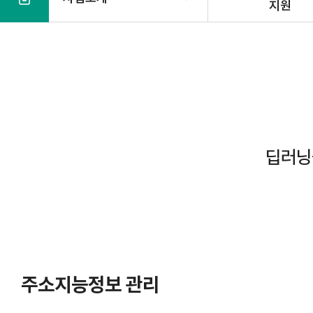
지원
본
문
딥러닝
주소지능정보 관리