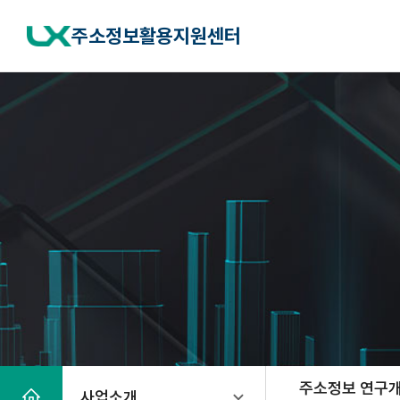
반
복
주소정보활용지원센터
영
역
건
너
뛰
기
홈
주소정보 연구
사업소개